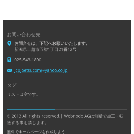
お問い合わせ先
お問合せは、下記へお願いいたします。
新潟県上越市五智1丁目21番12号
025-543-1890
jcpjoets
ucom@yah
oo.co.jp
タグ
リストは空です。
© 2013 All rights reserved.| Webnode AGは無断で加工・転
送する事を禁じます。
無料でホームページを作成しよう